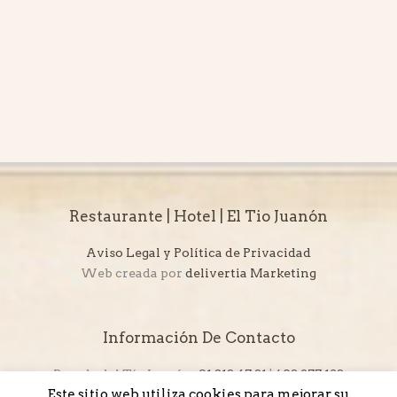
Restaurante | Hotel | El Tio Juanón
Aviso Legal y Política de Privacidad
Web creada por
delivertia Marketing
Información De Contacto
Posada del Tío Juanón:
91 813 47 81
|
608 277 123
Este sitio web utiliza cookies para mejorar su
Restaurante El Tío Juanón:
694 458 529