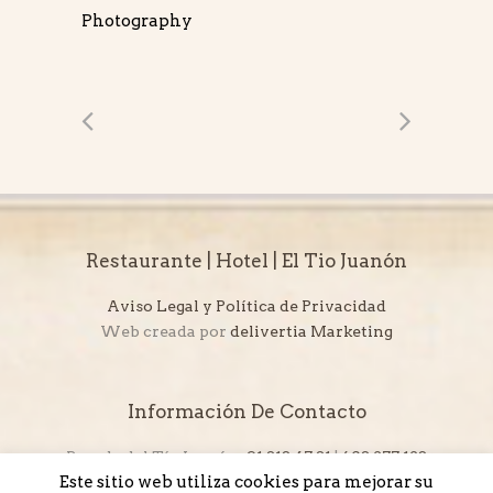
Photography
Restaurante | Hotel | El Tio Juanón
Aviso Legal y Política de Privacidad
Web creada por
delivertia Marketing
Información De Contacto
Posada del Tío Juanón:
91 813 47 81
|
608 277 123
Este sitio web utiliza cookies para mejorar su
Restaurante El Tío Juanón:
694 458 529