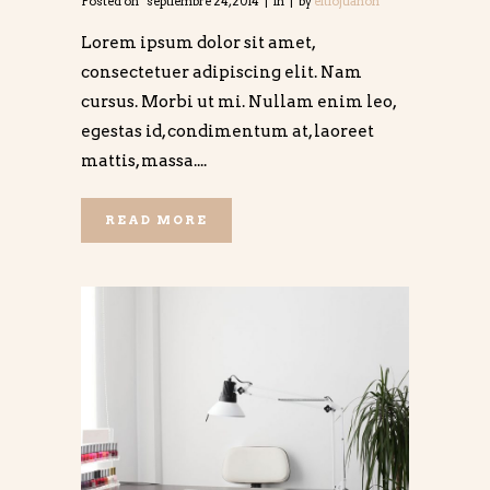
Posted on
septiembre 24, 2014
in
by
eltiojuanon
Lorem ipsum dolor sit amet,
consectetuer adipiscing elit. Nam
cursus. Morbi ut mi. Nullam enim leo,
egestas id, condimentum at, laoreet
mattis, massa....
READ MORE