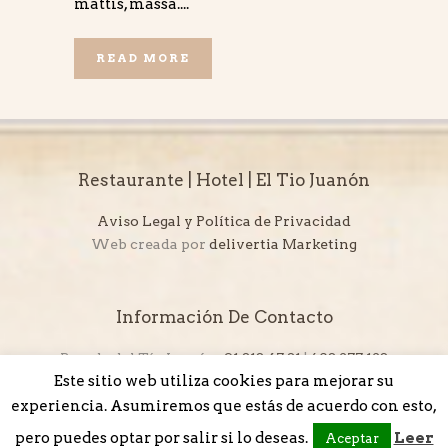
mattis, massa....
READ MORE
Restaurante | Hotel | El Tio Juanón
Aviso Legal y Política de Privacidad
Web creada por
delivertia Marketing
Información De Contacto
Posada del Tío Juanón:
91 813 47 81
|
608 277 123
Este sitio web utiliza cookies para mejorar su
Restaurante El Tío Juanón:
694 458 529
info@eltiojuanon.com
experiencia. Asumiremos que estás de acuerdo con esto,
pero puedes optar por salir si lo deseas.
Leer
Aceptar